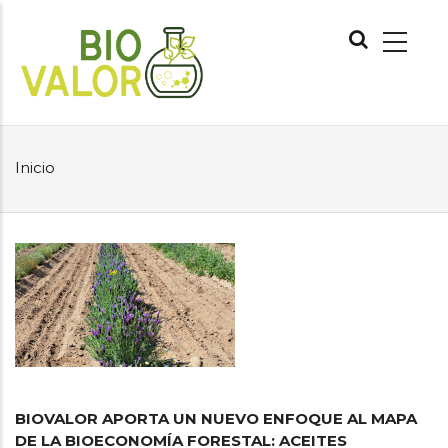
Pasar
NAVEGACIÓN
al
PRINCIPAL
contenido
principal
Inicio
SOBRESCRIBIR
ENLACES
DE
AYUDA
A
LA
NAVEGACIÓN
BIOVALOR APORTA UN NUEVO ENFOQUE AL MAPA
DE LA BIOECONOMÍA FORESTAL: ACEITES