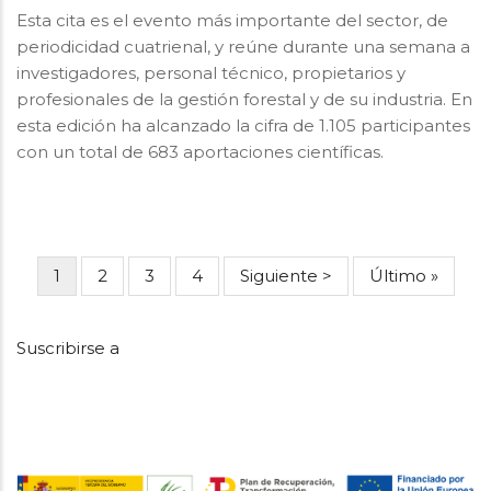
Esta cita es el evento más importante del sector, de
periodicidad cuatrienal, y reúne durante una semana a
investigadores, personal técnico, propietarios y
profesionales de la gestión forestal y de su industria. En
esta edición ha alcanzado la cifra de 1.105 participantes
con un total de 683 aportaciones científicas.
Página
1
Page
2
Page
3
Page
4
Siguiente
Siguiente >
Última
Último »
PAGINACIÓN
actual
página
página
Suscribirse a