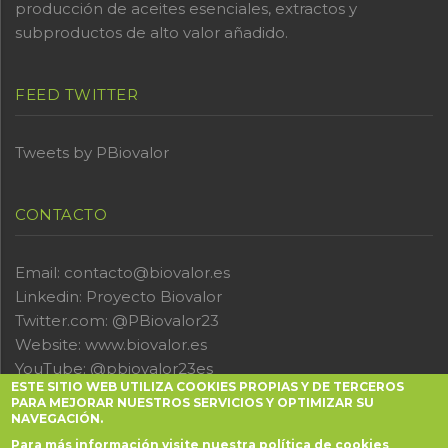
producción de aceites esenciales, extractos y
subproductos de alto valor añadido.
FEED TWITTER
Tweets by PBiovalor
CONTACTO
Email: contacto@biovalor.es
Linkedin:
Proyecto Biovalor
Twitter.com:
@PBiovalor23
Website:
www.biovalor.es
YouTube:
@pbiovalor23es
ESTE SITIO WEB UTILIZA COOKIES PROPIAS Y DE TERCEROS
PARA MEJORAR NUESTROS SERVICIOS Y OPTIMIZAR SU
NAVEGACIÓN.
Para más información visite nuestra política de cookies