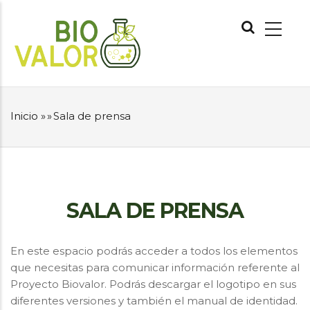
Pasar
NAVEGACIÓN
al
PRINCIPAL
contenido
principal
Inicio
»
»
Sala de prensa
SOBRESCRIBIR
ENLACES
DE
AYUDA
A
LA
SALA DE PRENSA
NAVEGACIÓN
En este espacio podrás acceder a todos los elementos
que necesitas para comunicar información referente al
Proyecto Biovalor. Podrás descargar el logotipo en sus
diferentes versiones y también el manual de identidad.