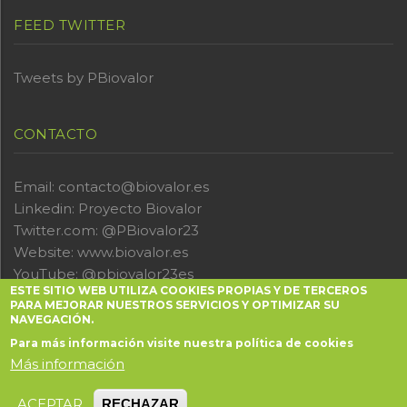
FEED TWITTER
Tweets by PBiovalor
CONTACTO
Email: contacto@biovalor.es
Linkedin:
Proyecto Biovalor
Twitter.com:
@PBiovalor23
Website:
www.biovalor.es
YouTube:
@pbiovalor23es
ESTE SITIO WEB UTILIZA COOKIES PROPIAS Y DE TERCEROS
PARA MEJORAR NUESTROS SERVICIOS Y OPTIMIZAR SU
NAVEGACIÓN.
Para más información visite nuestra política de cookies
Más información
Copyright © 2022 Biovalor | Aviso legal | Politica de
cookies | Política de privacidad |
Sala de prensa
ACEPTAR
RECHAZAR